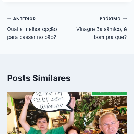
Navegação
ANTERIOR
PRÓXIMO
Qual a melhor opção
Vinagre Balsâmico, é
de
para passar no pão?
bom pra que?
Post
Posts Similares