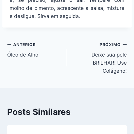
e, se preciso, ajuste o sal. Tempere com
molho de pimento, acrescente a salsa, misture
e desligue. Sirva em seguida.
Navegação
ANTERIOR
PRÓXIMO
Óleo de Alho
Deixe sua pele
de
BRILHAR! Use
Post
Colágeno!
Posts Similares