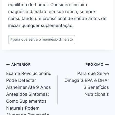
equilíbrio do humor. Considere incluir o
magnésio dimalato em sua rotina, sempre
consultando um profissional de saúde antes de
iniciar qualquer suplementação.
Tags
#
para que serve o magnésio dimalato
do
Post:
Navegação
ANTERIOR
PRÓXIMO
Exame Revolucionário
Para que Serve
de
Pode Detectar
Ômega 3 EPA e DHA:
Post
Alzheimer Até 9 Anos
6 Benefícios
Antes dos Sintomas:
Nutricionais
Como Suplementos
Naturais Podem
Ajudar na Prevenção